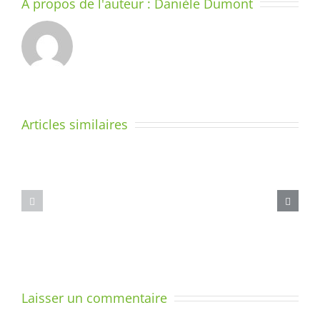
À propos de l'auteur :
Danièle Dumont
Articles similaires
Le
Des
geste
cahiers
d’écriture
pour
est
différencier
arrivé.
Laisser un commentaire