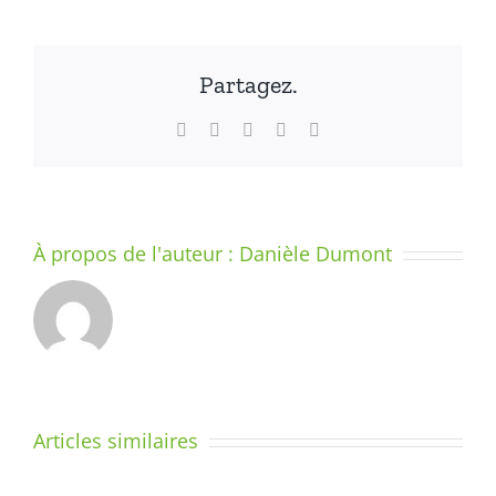
Partagez.
Facebook
X
LinkedIn
WhatsApp
Email
À propos de l'auteur :
Danièle Dumont
LE
SYSTÈME
–
DIX
Articles similaires
MINUTES
ENSEIGNE