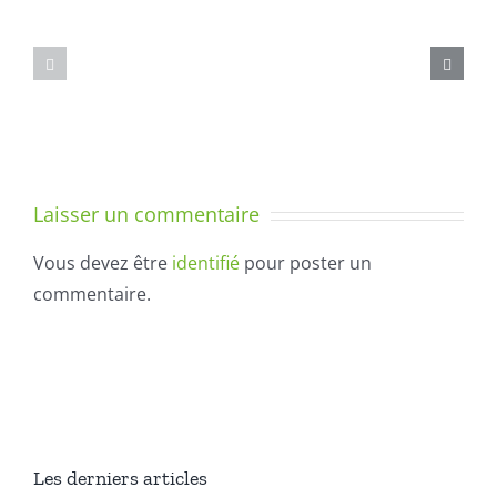
PAR
L’ÉCRITUR
JOUR
–
POUR
1
COMPRENDRE
bis)
LA
ÉCRITURE
FORMATION
ET
DES
SENS
Laisser un commentaire
LETTRES
–
Vous devez être
identifié
pour poster un
LEÇON
commentaire.
1
Les derniers articles