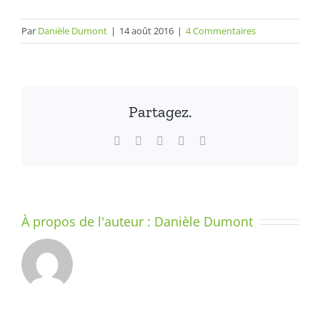
Par
Danièle Dumont
|
14 août 2016
|
4 Commentaires
Partagez.
Facebook
X
LinkedIn
WhatsApp
Email
À propos de l'auteur :
Danièle Dumont
LE
SYSTÈME
–