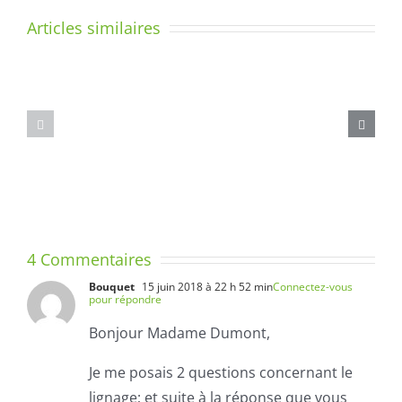
DIX
Articles similaires
MINUTES
PAR
Enseigner
JOUR
l’écriture
POUR
–
COMPRENDRE
10)
LA
LES
FORMATION
PRELIMINA
DES
LETTRES
4 Commentaires
–
Bouquet
15 juin 2018 à 22 h 52 min
Connectez-vous
pour répondre
LEÇON
Bonjour Madame Dumont,
1
Je me posais 2 questions concernant le
lignage; et suite à la réponse que vous