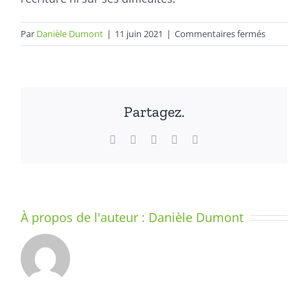
sur
Par
Danièle Dumont
|
11 juin 2021
|
Commentaires fermés
Le
geste
d’écriture
–
Partagez.
Méthode
d’apprenti
Facebook
X
LinkedIn
WhatsApp
Email
Cycle
–
Cycle
2
–
À propos de l'auteur :
Danièle Dumont
Edition
2016