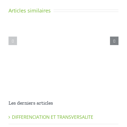
Articles similaires
Un
coffret
de
Madame
jeux
la
pour
Fouine
accompagn
le
geste
d’écriture
Les derniers articles
DIFFERENCIATION ET TRANSVERSALITE