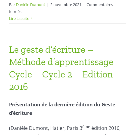
Par
Danièle Dumont
|
2 novembre 2021
|
Commentaires
sur
fermés
Un
Lire la suite
coffret
de
jeux
pour
Le geste d’écriture –
accompagner
Méthode d’apprentissage
le
geste
Cycle – Cycle 2 – Edition
d’écriture
2016
Présentation de la dernière édition du Geste
d’écriture
ème
(Danièle Dumont, Hatier, Paris 3
édition 2016,