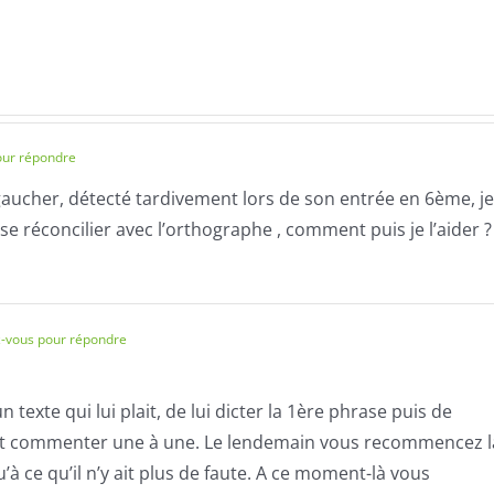
nciation
écriture
sur
de
la
rsalité.
qualité
questi
et
de
faisant
l’écoute
our répondre
sens.
des
gaucher, détecté tardivement lors de son entrée en 6ème, je
phonèm
 se réconcilier avec l’orthographe , comment puis je l’aider ?
-vous pour répondre
n texte qui lui plait, de lui dicter la 1ère phrase puis de
isant commenter une à une. Le lendemain vous recommencez l
à ce qu’il n’y ait plus de faute. A ce moment-là vous