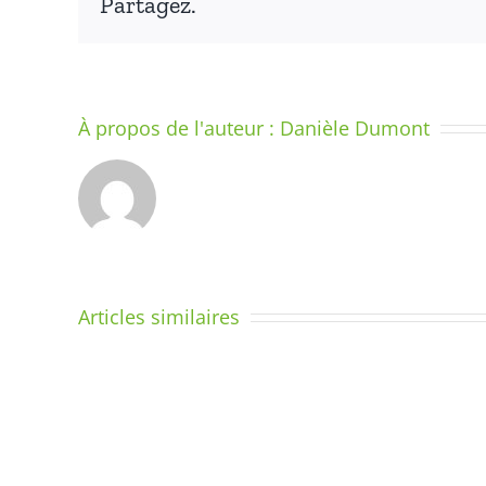
Partagez.
À propos de l'auteur :
Danièle Dumont
LE
SYSTÈME
–
Articles similaires
DIX
MINUTES
Le
PAR
geste
JOUR
d’écrit
POUR
–
COMPRENDRE