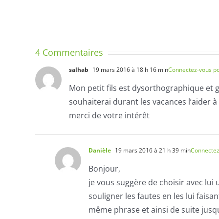
Différe
LA
et
FORMATION
transve
DES
LETTRES
4 Commentaires
–
salhab
19 mars 2016 à 18 h 16 min
Connectez-vous p
LEÇON
Mon petit fils est dysorthographique et 
1
souhaiterai durant les vacances l’aider à
merci de votre intérêt
Danièle
19 mars 2016 à 21 h 39 min
Connectez
Bonjour,
je vous suggère de choisir avec lui u
souligner les fautes en les lui fa
même phrase et ainsi de suite jusqu’