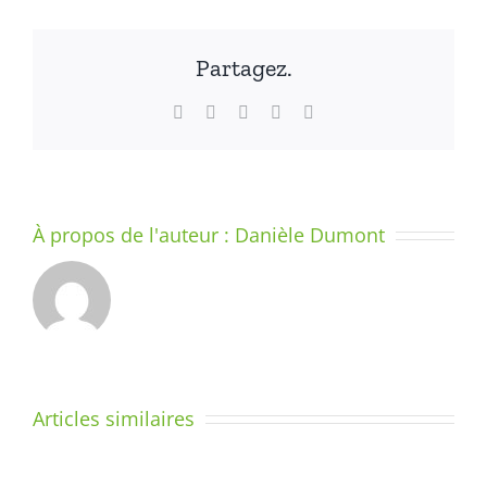
Partagez.
Facebook
X
LinkedIn
WhatsApp
Email
À propos de l'auteur :
Danièle Dumont
Planning
Articles similaires
des
COURS
formations
D’APPROF