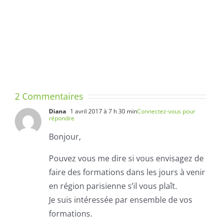
et
DE
conférences
L’ENSEIG
–
DE
Année
L’ECRITUR
scolaire
MÉTHODE
2019
DUMONT
/
2 Commentaires
2020
Diana
1 avril 2017 à 7 h 30 min
Connectez-vous pour
répondre
Bonjour,
Pouvez vous me dire si vous envisagez de
faire des formations dans les jours à venir
en région parisienne s’il vous plaît.
Je suis intéressée par ensemble de vos
formations.