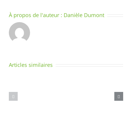
À propos de l'auteur :
Danièle Dumont
Articles similaires
Un
coffret
de
Madame
jeux
la
pour
Fouine
accompagn
le
geste