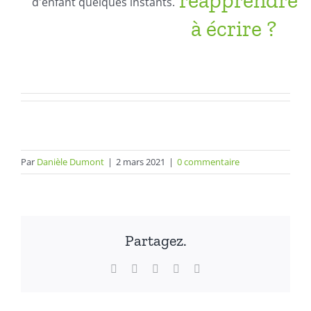
d'enfant quelques instants.
à écrire ?
Par
Danièle Dumont
|
2 mars 2021
|
0 commentaire
Partagez.
Facebook
X
LinkedIn
WhatsApp
Email