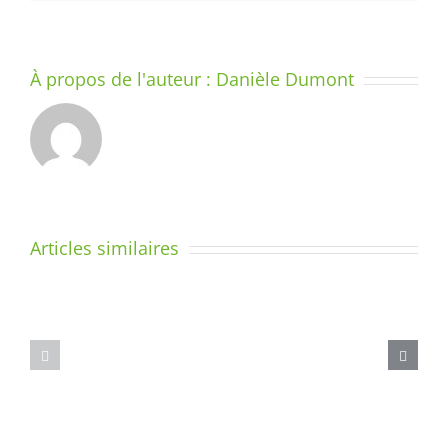
À propos de l'auteur :
Danièle Dumont
LE
SYSTÈME
–
DIX
Articles similaires
MINUTES
Le
PAR
geste
JOUR
d’écriture
POUR
–
COMPRENDRE
Différenciat
LA
et