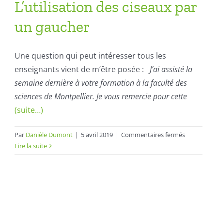
L’utilisation des ciseaux par
un gaucher
Une question qui peut intéresser tous les
enseignants vient de m’être posée :
J’ai assisté la
semaine dernière à votre formation à la faculté des
sciences de Montpellier. Je vous remercie pour cette
(suite…)
sur
Par
Danièle Dumont
|
5 avril 2019
|
Commentaires fermés
L’utilisatio
Lire la suite
des
ciseaux
par
un
gaucher