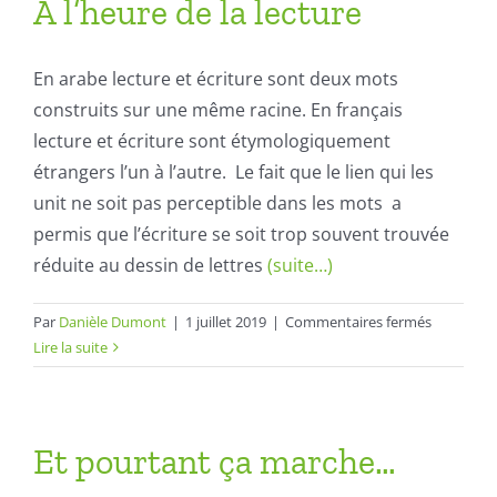
A l’heure de la lecture
et
les
pratiques
En arabe lecture et écriture sont deux mots
de
construits sur une même racine. En français
classe
lecture et écriture sont étymologiquement
étrangers l’un à l’autre. Le fait que le lien qui les
unit ne soit pas perceptible dans les mots a
permis que l’écriture se soit trop souvent trouvée
réduite au dessin de lettres
(suite…)
sur
Par
Danièle Dumont
|
1 juillet 2019
|
Commentaires fermés
A
Lire la suite
l’heure
de
la
lecture
Et pourtant ça marche…